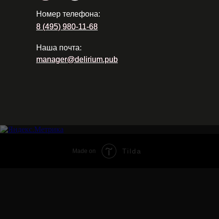
Номер телефона:
8 (495) 980-11-68
8 (495) 980-11-68
Наша почта:
manager@delirium.pub
manager@delirium.pub
Tilda
Made on