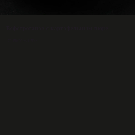
Бефстроганов с картофельным пюре
170/150/80 гр 1150 р