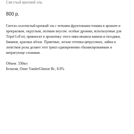
Светлый крепкий эль
800
р.
Светло-золотистый крепкий эль с четкими фруктовыми тонами в аромате и
прекрасным, округлым, полным вкусом. особые дрожжи, используемые для
Tripel LeFort, привносят в ароматику этого пива нюансы ванили и гвоздики,
бананов, красных яблок. Приятные, легкие оттенки цитрусовых, лайма и
лепестков розы делают этот трипл одновременно сбалансированным и
интригующе сложным.
Объем: 330мл
Бельгия, Omer VanderGhinste Br., 8.8%