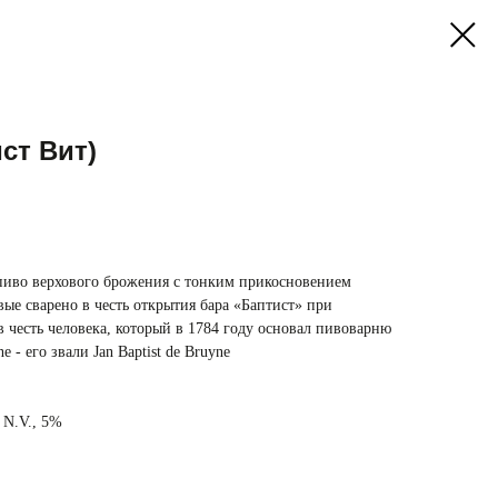
ист Вит)
пиво верхового брожения с тонким прикосновением
вые сварено в честь открытия бара «Баптист» при
в честь человека, который в 1784 году основал пивоварню
ne - его звали Jan Baptist de Bruyne
j N.V., 5%