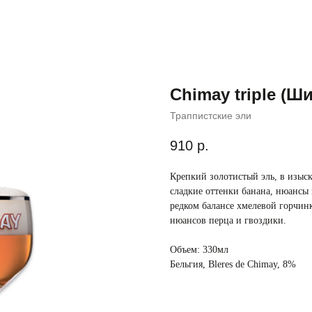
Chimay triple (Ш
Траппистские эли
910
р.
Крепкий золотистый эль, в изыс
сладкие оттенки банана, нюансы 
редком балансе хмелевой горчин
нюансов перца и гвоздики.
Объем: 330мл
Бельгия, Bleres de Chimay, 8%